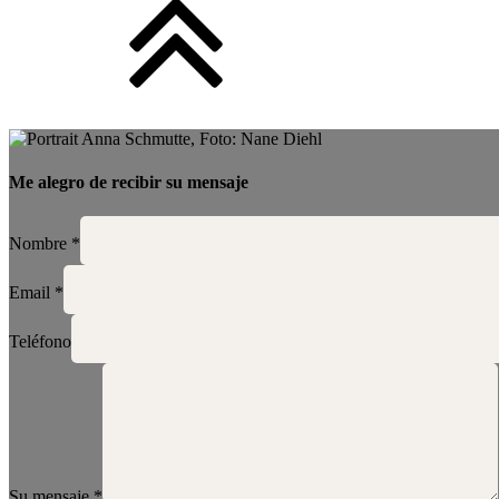
Me alegro de recibir su mensaje
Nombre
*
Email
*
Teléfono
Su mensaje
*