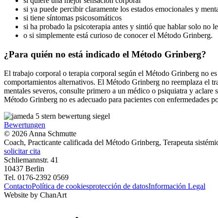
si quiere una mejor sensación corporal
si ya puede percibir claramente los estados emocionales y menta
si tiene síntomas psicosomáticos
si ha probado la psicoterapia antes y sintió que hablar solo no 
o si simplemente está curioso de conocer el Método Grinberg.
¿Para quién no está indicado el Método Grinberg?
El trabajo corporal o terapia corporal según el Método Grinberg no es
comportamientos alternativos. El Método Grinberg no reemplaza el tr
mentales severos, consulte primero a un médico o psiquiatra y aclare s
Método Grinberg no es adecuado para pacientes con enfermedades pot
Bewertungen
©
2026
Anna Schmutte
Coach, Practicante calificada del Método Grinberg, Terapeuta sistémi
solicitar cita
Schliemannstr. 41
10437 Berlin
Tel. 0176-2392 0569
Contacto
Política de cookies
protección de datos
Información Legal
Website by
ChanArt