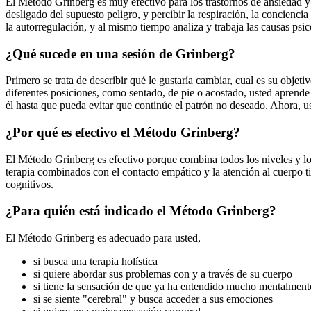
El Método Grinberg es muy efectivo para los trastornos de ansiedad y a
desligado del supuesto peligro, y percibir la respiración, la conciencia
la autorregulación, y al mismo tiempo analiza y trabaja las causas psi
¿Qué sucede en una sesión de Grinberg?
Primero se trata de describir qué le gustaría cambiar, cual es su objeti
diferentes posiciones, como sentado, de pie o acostado, usted aprende
él hasta que pueda evitar que continúe el patrón no deseado. Ahora, ust
¿Por qué es efectivo el Método Grinberg?
El Método Grinberg es efectivo porque combina todos los niveles y los 
terapia combinados con el contacto empático y la atención al cuerpo 
cognitivos.
¿Para quién está indicado el Método Grinberg?
El Método Grinberg es adecuado para usted,
si busca una terapia holística
si quiere abordar sus problemas con y a través de su cuerpo
si tiene la sensación de que ya ha entendido mucho mentalmente
si se siente "cerebral" y busca acceder a sus emociones