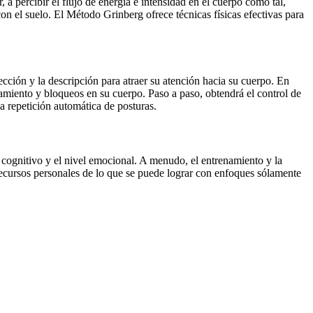
a percibir el flujo de energía e intensidad en el cuerpo como tal,
 con el suelo. El Método Grinberg ofrece técnicas físicas efectivas para
irección y la descripción para atraer su atención hacia su cuerpo. En
tamiento y bloqueos en su cuerpo. Paso a paso, obtendrá el control de
la repetición automática de posturas.
el cognitivo y el nivel emocional. A menudo, el entrenamiento y la
ecursos personales de lo que se puede lograr con enfoques sólamente