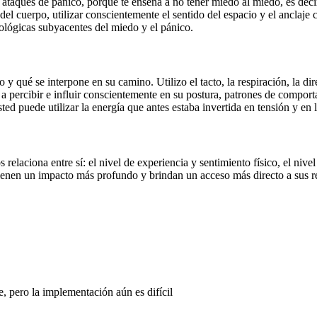
taques de pánico, porque te enseña a no tener miedo al miedo, es decir, 
 del cuerpo, utilizar conscientemente el sentido del espacio y el anclaje
cológicas subyacentes del miedo y el pánico.
vo y qué se interpone en su camino. Utilizo el tacto, la respiración, la d
 a percibir e influir conscientemente en su postura, patrones de compor
ed puede utilizar la energía que antes estaba invertida en tensión y en 
relaciona entre sí: el nivel de experiencia y sentimiento físico, el niv
tienen un impacto más profundo y brindan un acceso más directo a sus r
, pero la implementación aún es difícil