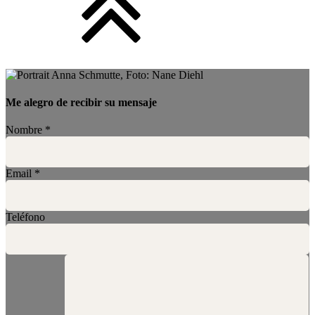
Me alegro de recibir su mensaje
Nombre
*
Email
*
Teléfono